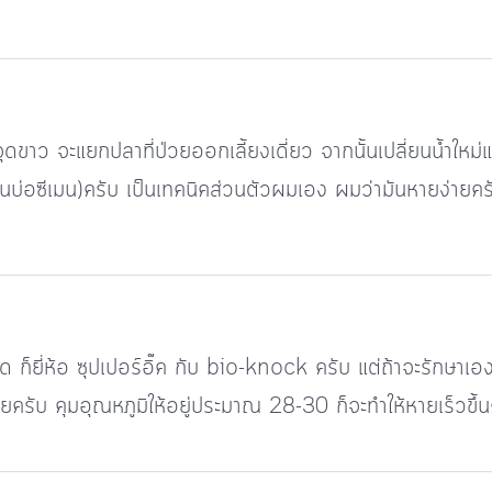
ขาว จะแยกปลาที่ป่วยออกเลี้ยงเดี่ยว จากนั้นเปลี่ยนน้ำใหม่แล
บ่อซีเมน)ครับ เป็นเทคนิคส่วนตัวผมเอง ผมว่ามันหายง่ายครับ
ลาด ก็ยี่ห้อ ซุปเปอร์อิ๊ค กับ bio-knock ครับ แต่ถ้าจะรักษ
ยครับ คุมอุณหภูมิให้อยู่ประมาณ 28-30 ก็จะทำให้หายเร็วขึ้น