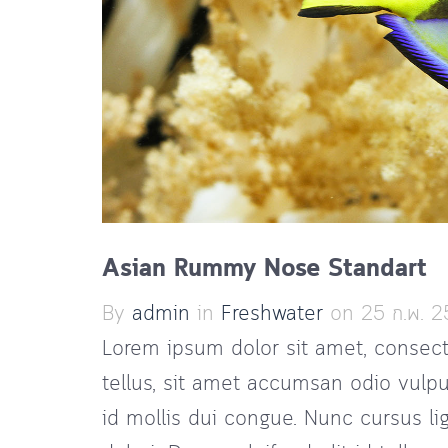
Asian Rummy Nose Standart
By
admin
in
Freshwater
on 25 ก.พ. 2
Lorem ipsum dolor sit amet, consecte
tellus, sit amet accumsan odio vulput
id mollis dui congue. Nunc cursus l