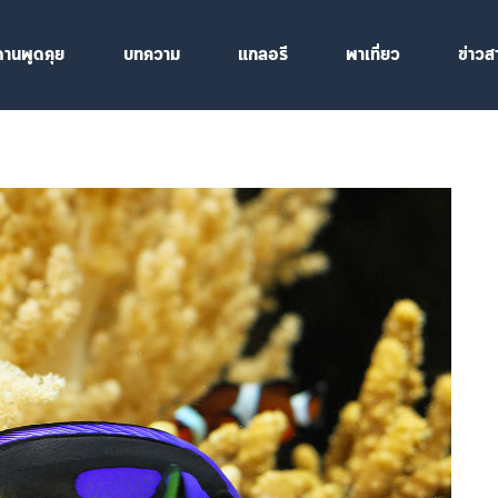
ดานพูดคุย
บทความ
แกลอรี
พาเที่ยว
ข่าวส