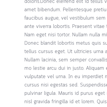
doloris.Donec eleifend elit id tellu
amet bibendum. Pellentesque pretium
faucibus augue, vel vestibulum sem 
ante viverra lobortis. Praesent vita
Nam eget nisi tortor. Nullam nulla m
Donec blandit lobortis metus quis su
tellus cursus eget. Ut ultricies urn
Nullam lacinia, sem semper convalli
mo lestie arcu dui in justo. Aliquam 
vulputate vel urna. In eu imperdiet
cursus nisi egestas sed. Suspendiss
pulvinar ligula. Mauris id purus eget 
nisl gravida fringilla id et lorem. Qu