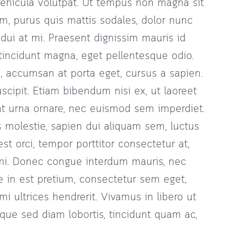
s vehicula volutpat. Ut tempus non magna sit
, purus quis mattis sodales, dolor nunc
dui at mi. Praesent dignissim mauris id
e tincidunt magna, eget pellentesque odio.
i, accumsan at porta eget, cursus a sapien.
scipit. Etiam bibendum nisi ex, ut laoreet
a at urna ornare, nec euismod sem imperdiet.
s molestie, sapien dui aliquam sem, luctus
est orci, tempor porttitor consectetur at,
 mi. Donec congue interdum mauris, nec
e in est pretium, consectetur sem eget,
mi ultrices hendrerit. Vivamus in libero ut
isque sed diam lobortis, tincidunt quam ac,