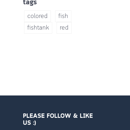
tags
colored
fish
fishtank
red
PLEASE FOLLOW & LIKE
US :)