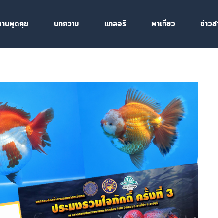
ดานพูดคุย
บทความ
แกลอรี
พาเที่ยว
ข่าวส