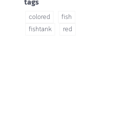
tags
colored
fish
fishtank
red