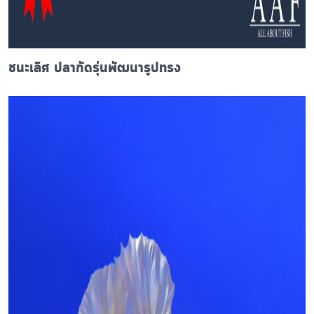
ชนะเลิศ ปลากัดรุ่นพัฒนารูปทรง