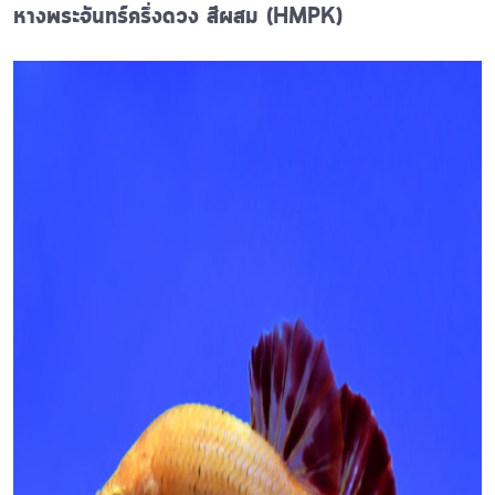
หางพระจันทร์ครึ่งดวง สีผสม (HMPK)