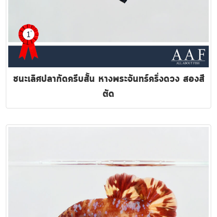
ชนะเลิศปลากัดครีบสั้น หางพระจันทร์ครึ่งดวง สองสี
ตัด