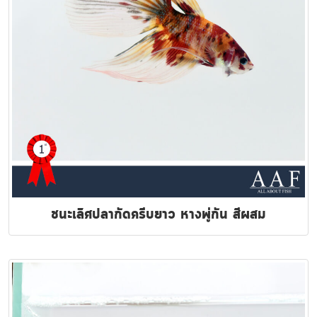
ชนะเลิศปลากัดครีบยาว หางพู่กัน สีผสม