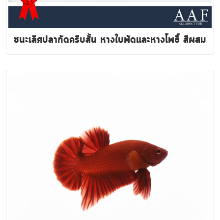
ชนะเลิศปลากัดครีบสั้น หางใบพัดและหางโพธิ์ สีผสม