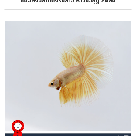
ชนะเลิศปลากัดครีบยาว หางมงกุฏ สีผสม