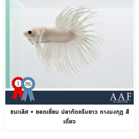
ชนะเลิศ + ยอดเยี่ยม ปลากัดครีบยาว หางมงกุฏ สี
เดี่ยว