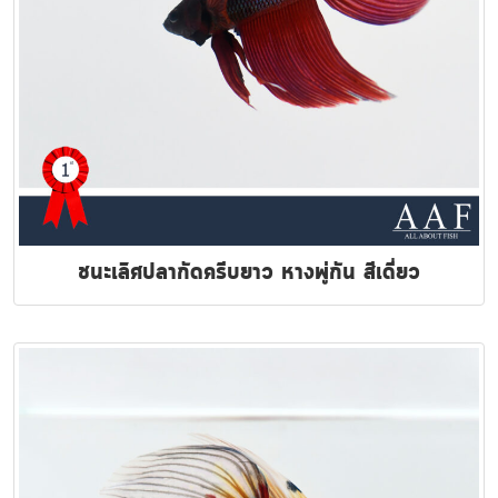
ชนะเลิศปลากัดครีบยาว หางพู่กัน สีเดี่ยว