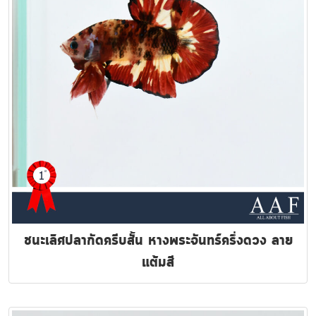
ชนะเลิศปลากัดครีบสั้น หางพระจันทร์ครึ่งดวง ลาย
แต้มสี