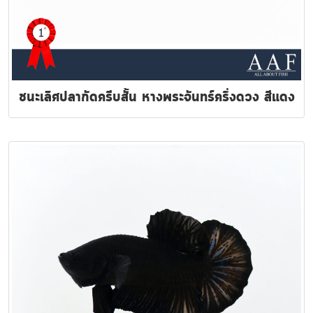
ชนะเลิศปลากัดครีบสั้น หางพระจันทร์ครึ่งดวง สีแดง