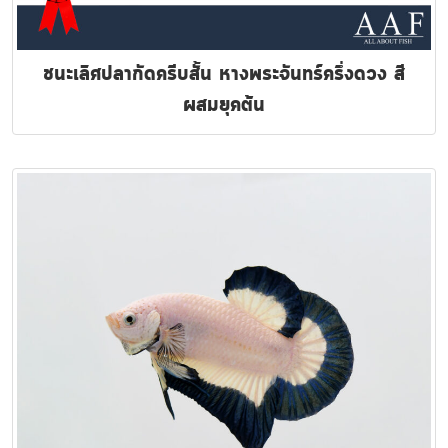
ชนะเลิศปลากัดครีบสั้น หางพระจันทร์ครึ่งดวง สี
ผสมยุคต้น