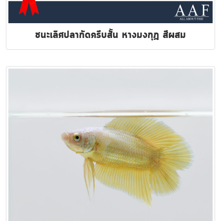
ชนะเลิศปลากัดครีบสั้น หางมงกุฏ สีผสม