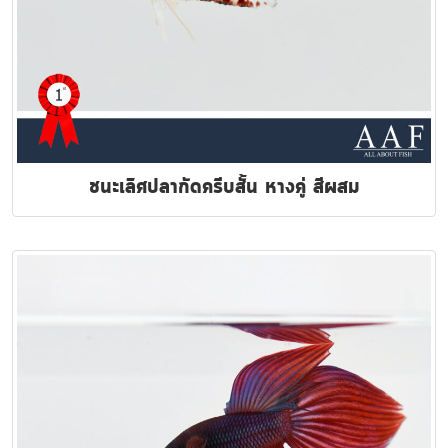
ชนะเลิศปลากัดครีบสั้น หางคู่ สีผสม