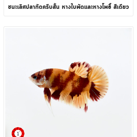
ชนะเลิศปลากัดครีบสั้น หางใบพัดและหางโพธิ์ สีเดียว