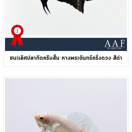
ชนะเลิศปลากัดครีบสั้น หางพระจันทร์ครึ่งดวง สีดำ