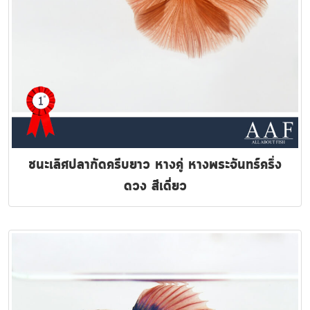
ชนะเลิศปลากัดครีบยาว หางคู่ หางพระจันทร์ครึ่ง
ดวง สีเดี่ยว