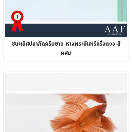
ชนะเลิศปลากัดครีบยาว หางพระจันทร์ครึ่งดวง สี
ผสม