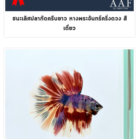
ชนะเลิศปลากัดครีบยาว หางพระจันทร์ครึ่งดวง สี
เดี่ยว