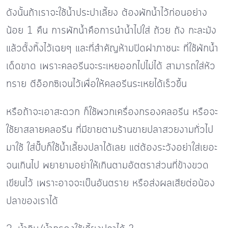
ดังนั้นถ้าเราจะใช้น้ำประปาเลี้ยง ต้องพักน้ำไว้ก่อนอย่าง
น้อย 1 คืน การพักน้ำคือการนำน้ำไปใส่ ถ้วย ถัง กะละมัง
แล้วตั้งทิ้งไว้เฉยๆ และที่สำคัญห้ามปิดฝาภาชนะ ที่ใช้พักน้ำ
เด็ดขาด เพราะคลอรีนจะระเหยออกไปไม่ได้ สามารถใส่หัว
ทราย ตีอ๊อกซิเจนไว้เพื่อให้คลอรีนระเหยได้เร็วขึ้น
หรือถ้าจะเอาสะดวก ก็ใช้พวกเครื่องกรองคลอรีน หรือจะ
ใช้ยาสลายคลอรีน ที่มีขายตามร้านขายปลาสวยงามทั่วไป
มาใช้ ใส่ปั๊บก็ใช้น้ำเลี้ยงปลาได้เลย แต่ต้องระวังอย่าใส่เยอะ
จนเกินไป พยายามอย่าให้เกินตามอัตตราส่วนที่ข้างขวด
เขียนไว้ เพราะอาจจะเป็นอันตราย หรือส่งผลเสียต่อน้อง
ปลาของเราได้