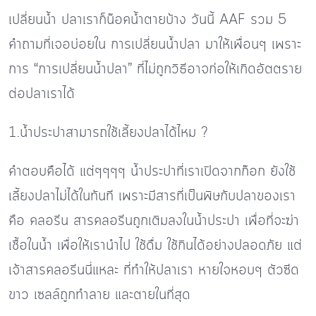
เปลี่ยนน้ำ ปลาเราก็น๊อคน้ำตายบ้าง วันนี้ AAF รวม 5
คำถามที่เจอบ่อยใน การเปลี่ยนน้ำปลา มาให้เพื่อนๆ เพราะ
การ “การเปลี่ยนน้ำปลา” ที่ไม่ถูกวิธีอาจก่อให้เกิดอัตตราย
ต่อปลาเราได้
1.น้ำประปาสามารถใช้เลี้ยงปลาได้ไหม ?
คำตอบคือได้ แต่ๆๆๆๆ น้ำประปาที่เราเปิดจากก๊อก ยังใช้
เลี้ยงปลาไม่ได้ในทันที เพราะมีสารที่เป็นพิษกับปลาของเรา
คือ คลอรีน สารคลอรีนถูกเติมลงในน้ำประปา เพื่อที่จะฆ่า
เชื้อในน้ำ เพื่อให้เรานำไป ใช้ดื่ม ใช้กินได้อย่างปลอดภัย แต่
เจ้าสารคลอรีนนี่แหละ ที่ทำให้ปลาเรา หายใจหอบๆ ตัวซีด
ขาว เซลล์ถูกทำลาย และตายในที่สุด